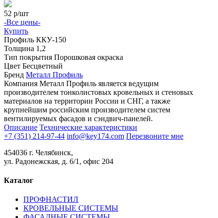
52
р/шт
-Все цены-
Купить
Профиль
ККУ-150
Толщина
1,2
Тип покрытия
Порошковая окраска
Цвет
Бесцветный
Бренд
Металл Профиль
Компания Металл Профиль является ведущим
производителем тонколистовых кровельных и стеновых
материалов на территории России и СНГ, а также
крупнейшим российским производителем систем
вентилируемых фасадов и сэндвич-панелей.
Описание
Технические характеристики
+7 (351) 214-97-44
info@key174.com
Перезвоните мне
454036 г. Челябинск,
ул. Радонежская, д. 6/1, офис 204
Каталог
ПРОФНАСТИЛ
КРОВЕЛЬНЫЕ СИСТЕМЫ
ФАСАДНЫЕ СИСТЕМЫ