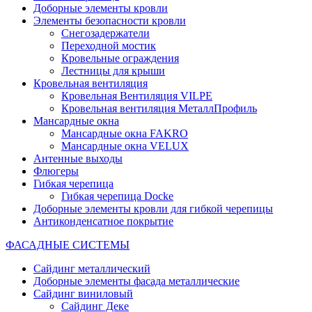
Доборные элементы кровли
Элементы безопасности кровли
Снегозадержатели
Переходной мостик
Кровельные ограждения
Лестницы для крыши
Кровельная вентиляция
Кровельная Вентиляция VILPE
Кровельная вентиляция МеталлПрофиль
Мансардные окна
Мансардные окна FAKRO
Мансардные окна VELUX
Антенные выходы
Флюгеры
Гибкая черепица
Гибкая черепица Docke
Доборные элементы кровли для гибкой черепицы
Антиконденсатное покрытие
ФАСАДНЫЕ СИСТЕМЫ
Сайдинг металлический
Доборные элементы фасада металлические
Сайдинг виниловый
Сайдинг Деке