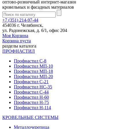
оптово-розничный интернет-магазин
кровельных и фасадных материалов
+7 (351) 214-97-44
454036 г. Челябинск,
ул. Радонежская, д. 6/1, офис 204
Моя Корзина
Корзина пуста
разделы каталога
ПРОФНАСТИЛ
Профнастил С-8
Профнастил МП-10
Профнастил МП-18
Профнастил МП-20
Профнастил С-21
Профнастил НС-35
Профнастил С-44
Профнастил Н-60
Профнастил Н-75
Профнастил Н-114
КРОВЕЛЬНЫЕ СИСТЕМЫ
Металлочерепица