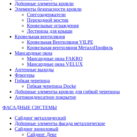
Доборные элементы кровли
Элементы безопасности кровли
Снегозадержатели
Переходной мостик
Кровельные ограждения
Лестницы для крыши
Кровельная вентиляция
Кровельная Вентиляция VILPE
Кровельная вентиляция МеталлПрофиль
Мансардные окна
Мансардные окна FAKRO
Мансардные окна VELUX
Антенные выходы
Флюгеры
Гибкая черепица
Гибкая черепица Docke
Доборные элементы кровли для гибкой черепицы
Антиконденсатное покрытие
ФАСАДНЫЕ СИСТЕМЫ
Сайдинг металлический
Доборные элементы фасада металлические
Сайдинг виниловый
Сайдинг Деке