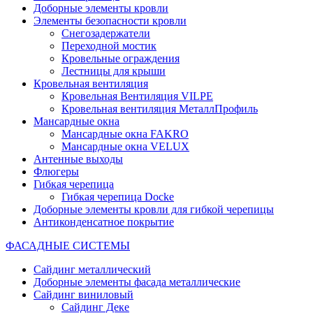
Доборные элементы кровли
Элементы безопасности кровли
Снегозадержатели
Переходной мостик
Кровельные ограждения
Лестницы для крыши
Кровельная вентиляция
Кровельная Вентиляция VILPE
Кровельная вентиляция МеталлПрофиль
Мансардные окна
Мансардные окна FAKRO
Мансардные окна VELUX
Антенные выходы
Флюгеры
Гибкая черепица
Гибкая черепица Docke
Доборные элементы кровли для гибкой черепицы
Антиконденсатное покрытие
ФАСАДНЫЕ СИСТЕМЫ
Сайдинг металлический
Доборные элементы фасада металлические
Сайдинг виниловый
Сайдинг Деке