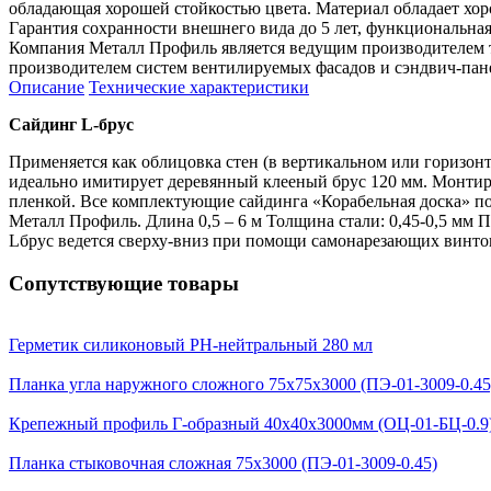
обладающая хорошей стойкостью цвета. Материал обладает хо
Гарантия сохранности внешнего вида до 5 лет, функциональная 
Компания Металл Профиль является ведущим производителем 
производителем систем вентилируемых фасадов и сэндвич-пан
Описание
Технические характеристики
Сайдинг L-брус
Применяется как облицовка стен (в вертикальном или горизон
идеально имитирует деревянный клееный брус 120 мм. Монтир
пленкой. Все комплектующие сайдинга «Корабельная доска» по
Металл Профиль. Длина 0,5 – 6 м Толщина стали: 0,45-0,5 мм 
Lбрус ведется сверху-вниз при помощи самонарезающих винто
Сопутствующие товары
Герметик силиконовый PH-нейтральный 280 мл
Планка угла наружного сложного 75х75х3000 (ПЭ-01-3009-0.45
Крепежный профиль Г-образный 40х40х3000мм (ОЦ-01-БЦ-0.9
Планка стыковочная сложная 75х3000 (ПЭ-01-3009-0.45)