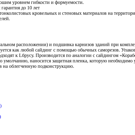
рошим уровнем гибкости и формуемости.
гарантия до 10 лет
тонколистовых кровельных и стеновых материалов на территор
елей.
тальном расположении) и подшивка карнизов зданий при комплек
уется как любой сайдинг с помощью обычных саморезов. Упаков
дходят к Lбрусу. Производится по аналогии с сайдингом «Кора
По умолчанию, наносится защитная пленка, которую необходимо 
в на облегченную подконструкцию.
)
)