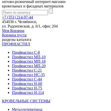
оптово-розничный интернет-магазин
кровельных и фасадных материалов
+7 (351) 214-97-44
454036 г. Челябинск,
ул. Радонежская, д. 6/1, офис 204
Моя Корзина
Корзина пуста
разделы каталога
ПРОФНАСТИЛ
Профнастил С-8
Профнастил МП-10
Профнастил МП-18
Профнастил МП-20
Профнастил С-21
Профнастил НС-35
Профнастил С-44
Профнастил Н-60
Профнастил Н-75
Профнастил Н-114
КРОВЕЛЬНЫЕ СИСТЕМЫ
Металлочерепица