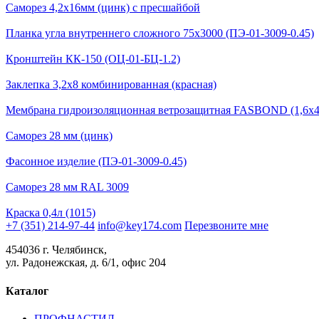
Саморез 4,2х16мм (цинк) с пресшайбой
Планка угла внутреннего сложного 75х3000 (ПЭ-01-3009-0.45)
Кронштейн КК-150 (ОЦ-01-БЦ-1.2)
Заклепка 3,2х8 комбинированная (красная)
Мембрана гидроизоляционная ветрозащитная FASBOND (1,6x4
Саморез 28 мм (цинк)
Фасонное изделие (ПЭ-01-3009-0.45)
Саморез 28 мм RAL 3009
Краска 0,4л (1015)
+7 (351) 214-97-44
info@key174.com
Перезвоните мне
454036 г. Челябинск,
ул. Радонежская, д. 6/1, офис 204
Каталог
ПРОФНАСТИЛ