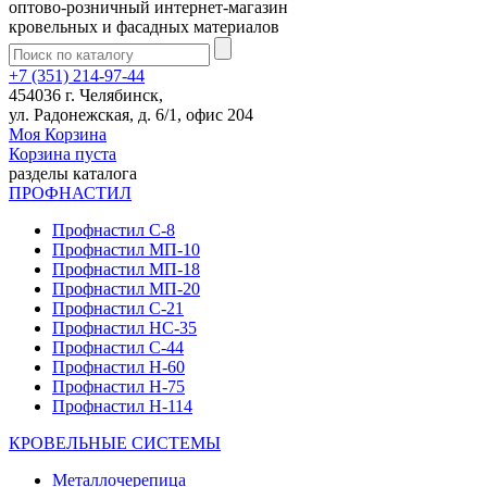
оптово-розничный интернет-магазин
кровельных и фасадных материалов
+7 (351) 214-97-44
454036 г. Челябинск,
ул. Радонежская, д. 6/1, офис 204
Моя Корзина
Корзина пуста
разделы каталога
ПРОФНАСТИЛ
Профнастил С-8
Профнастил МП-10
Профнастил МП-18
Профнастил МП-20
Профнастил С-21
Профнастил НС-35
Профнастил С-44
Профнастил Н-60
Профнастил Н-75
Профнастил Н-114
КРОВЕЛЬНЫЕ СИСТЕМЫ
Металлочерепица