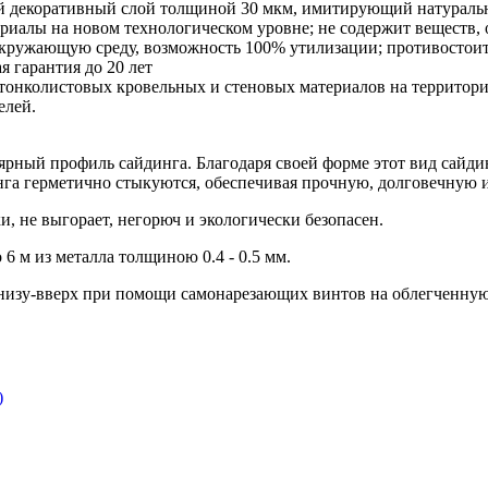
ный декоративный слой толщиной 30 мкм, имитирующий натурал
ериалы на новом технологическом уровне; не содержит веществ,
 окружающую среду, возможность 100% утилизации; противостоит
я гарантия до 20 лет
тонколистовых кровельных и стеновых материалов на территор
елей.
ярный профиль сайдинга. Благодаря своей форме этот вид сайдин
нга герметично стыкуются, обеспечивая прочную, долговечную 
, не выгорает, негорюч и экологически безопасен.
6 м из металла толщиною 0.4 - 0.5 мм.
снизу-вверх при помощи самонарезающих винтов на облегченну
)