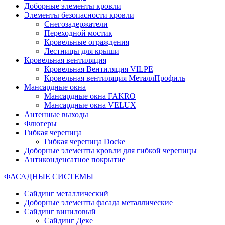
Доборные элементы кровли
Элементы безопасности кровли
Снегозадержатели
Переходной мостик
Кровельные ограждения
Лестницы для крыши
Кровельная вентиляция
Кровельная Вентиляция VILPE
Кровельная вентиляция МеталлПрофиль
Мансардные окна
Мансардные окна FAKRO
Мансардные окна VELUX
Антенные выходы
Флюгеры
Гибкая черепица
Гибкая черепица Docke
Доборные элементы кровли для гибкой черепицы
Антиконденсатное покрытие
ФАСАДНЫЕ СИСТЕМЫ
Сайдинг металлический
Доборные элементы фасада металлические
Сайдинг виниловый
Сайдинг Деке