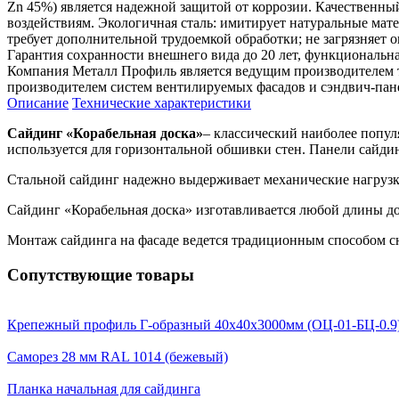
Zn 45%) является надежной защитой от коррозии. Качествен
воздействиям. Экологичная сталь: имитирует натуральные мат
требует дополнительной трудоемкой обработки; не загрязняет
Гарантия сохранности внешнего вида до 20 лет, функциональна
Компания Металл Профиль является ведущим производителем 
производителем систем вентилируемых фасадов и сэндвич-пан
Описание
Технические характеристики
Сайдинг «Корабельная доска»
– классический наиболее попул
используется для горизонтальной обшивки стен. Панели сайди
Стальной сайдинг надежно выдерживает механические нагрузки
Сайдинг «Корабельная доска» изготавливается любой длины до 
Монтаж сайдинга на фасаде ведется традиционным способом 
Сопутствующие товары
Крепежный профиль Г-образный 40х40х3000мм (ОЦ-01-БЦ-0.9
Саморез 28 мм RAL 1014 (бежевый)
Планка начальная для сайдинга