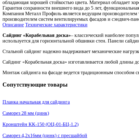
обладающая хорошей стойкостью цвета. Материал обладает хо
Гарантия сохранности внешнего вида до 5 лет, функциональная 
Компания Металл Профиль является ведущим производителем 
производителем систем вентилируемых фасадов и сэндвич-пан
Описание
Технические характеристики
Сайдинг «Корабельная доска»
– классический наиболее попул
используется для горизонтальной обшивки стен. Панели сайди
Стальной сайдинг надежно выдерживает механические нагрузки
Сайдинг «Корабельная доска» изготавливается любой длины до 
Монтаж сайдинга на фасаде ведется традиционным способом 
Сопутствующие товары
Планка начальная для сайдинга
Саморез 28 мм (цинк)
Кронштейн КК-150 (ОЦ-01-БЦ-1.2)
Саморез 4,2х16мм (цинк) с пресшайбой