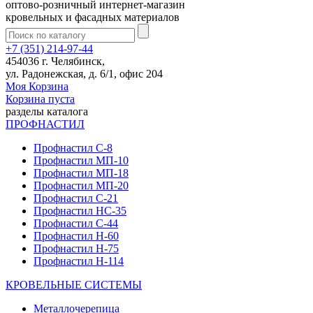
оптово-розничный интернет-магазин
кровельных и фасадных материалов
+7 (351) 214-97-44
454036 г. Челябинск,
ул. Радонежская, д. 6/1, офис 204
Моя Корзина
Корзина пуста
разделы каталога
ПРОФНАСТИЛ
Профнастил С-8
Профнастил МП-10
Профнастил МП-18
Профнастил МП-20
Профнастил С-21
Профнастил НС-35
Профнастил С-44
Профнастил Н-60
Профнастил Н-75
Профнастил Н-114
КРОВЕЛЬНЫЕ СИСТЕМЫ
Металлочерепица