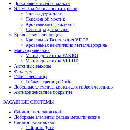
Доборные элементы кровли
Элементы безопасности кровли
Снегозадержатели
Переходной мостик
Кровельные ограждения
Лестницы для крыши
Кровельная вентиляция
Кровельная Вентиляция VILPE
Кровельная вентиляция МеталлПрофиль
Мансардные окна
Мансардные окна FAKRO
Мансардные окна VELUX
Антенные выходы
Флюгеры
Гибкая черепица
Гибкая черепица Docke
Доборные элементы кровли для гибкой черепицы
Антиконденсатное покрытие
ФАСАДНЫЕ СИСТЕМЫ
Сайдинг металлический
Доборные элементы фасада металлические
Сайдинг виниловый
Сайдинг Деке