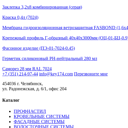
Заклепка 3,2х8 комбинированная (серая)
Краска 0,4л (7024)
Мембрана гидроизоляционная ветрозащитная FASBOND (1,6x4
Крепежный профиль Г-образный 40х40х3000мм (ОЦ-01-БЦ-0.9
Фасонное изделие (ПЭ-01-7024-0.45)
Герметик силиконовый PH-нейтральный 280 мл
Саморез 28 мм RAL 7024
+7 (351) 214-97-44
info@key174.com
Перезвоните мне
454036 г. Челябинск,
ул. Радонежская, д. 6/1, офис 204
Каталог
ПРОФНАСТИЛ
КРОВЕЛЬНЫЕ СИСТЕМЫ
ФАСАДНЫЕ СИСТЕМЫ
ВОДОСТОЧНЫЕ СИСТЕМЫ