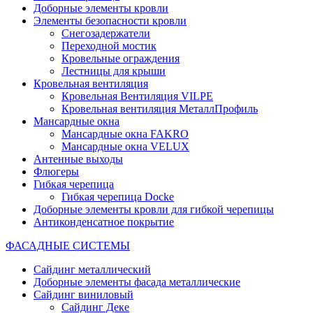
Доборные элементы кровли
Элементы безопасности кровли
Снегозадержатели
Переходной мостик
Кровельные ограждения
Лестницы для крыши
Кровельная вентиляция
Кровельная Вентиляция VILPE
Кровельная вентиляция МеталлПрофиль
Мансардные окна
Мансардные окна FAKRO
Мансардные окна VELUX
Антенные выходы
Флюгеры
Гибкая черепица
Гибкая черепица Docke
Доборные элементы кровли для гибкой черепицы
Антиконденсатное покрытие
ФАСАДНЫЕ СИСТЕМЫ
Сайдинг металлический
Доборные элементы фасада металлические
Сайдинг виниловый
Сайдинг Деке