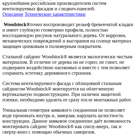
крупнейшим российским производителем систем
вентилируемых фасадов и сэндвич-панелей.
Описание
Технические характеристики
Woodstock®
точно воспроизводит рельеф бревенчатой кладки
и имеет глубокую геометрию профиля, полностью
воссоздающую рисунок натурального дерева. От коррозии,
механических повреждений и выгорания на солнце материал
защищен цинковым и полимерным покрытием.
Стальной сайдинг Woodstock® является экологически чистым
материалом. В отличие от дерева он не горит, не гниет, не
подвержен воздействию насекомых и вместе с тем позволяет
сохранить эстетику деревянного строения.
Система вентилируемого фасада с облицовкой стальным
сайдингом Woodstock® монтируется на облегченную
вертикальную подконструкцию. При наличии защитной
пленки, необходимо удалить ее сразу после монтажных работ.
Уникальная геометрия замкового соединения не позволяет
воде проникать внутрь и, замерзая, нарушать целостность
конструкции. Данное замковое соединение даёт возможность
монтировать сайдинг Woodstock® как снизу-вверх, так и
сверху-вниз c помощью обычных саморезов.