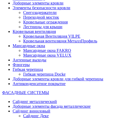
Доборные элементы кровли
Элементы безопасности кровли
Снегозадержатели
Переходной мостик
Кровельные ограждения
Лестницы для крыши
Кровельная вентиляция
Кровельная Вентиляция VILPE
Кровельная вентиляция МеталлПрофиль
Мансардные окна
Мансардные окна FAKRO
Мансардные окна VELUX
Антенные выходы
Флюгеры
Гибкая черепица
Гибкая черепица Docke
Доборные элементы кровли для гибкой черепицы
Антиконденсатное покрытие
ФАСАДНЫЕ СИСТЕМЫ
Сайдинг металлический
Доборные элементы фасада металлические
Сайдинг виниловый
Сайдинг Деке