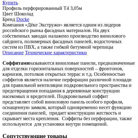
Купить
Профиль
перфорированный Т4 3,05м
Цвет
Шоколад
Бренд
Docke
Компания «Дёке Экстружн» является одним из лидеров
российского рынка фасадных материалов. На двух
собственных заводах налажено производство винилового
сайдинга, полимерных фасадных панелей, водосточных
систем из ПВХ, а также гибкой битумной черепицы
Описание
Технические характеристики
Соффитами
называются виниловые панели, предназначенные
для отделки горизонтальных поверхностей – фронтонов,
карнизов, потолков открытых террас и т.д. Особенностью
соффитов является наличие перфорации различной площади
для правильной вентиляции подкровельного пространства и
предотвращения попадания в деревянные конструкции
насекомых и вредителей. Подкровельный соффит
представляет собой виниловую панель особого профиля,
оснащенную замком, который одновременно несет функцию
соединения панелей, придает конструкции жесткость и
скрывает места крепления. Соффиты без перфорации, также
используются для установки внутри помещений.
Сопутствующие товары