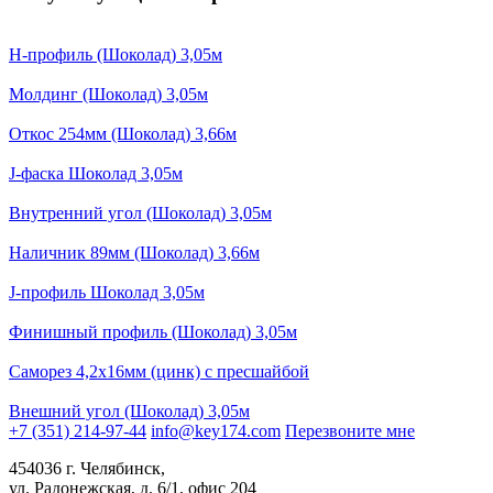
Н-профиль (Шоколад) 3,05м
Молдинг (Шоколад) 3,05м
Откос 254мм (Шоколад) 3,66м
J-фаска Шоколад 3,05м
Внутренний угол (Шоколад) 3,05м
Наличник 89мм (Шоколад) 3,66м
J-профиль Шоколад 3,05м
Финишный профиль (Шоколад) 3,05м
Саморез 4,2х16мм (цинк) с пресшайбой
Внешний угол (Шоколад) 3,05м
+7 (351) 214-97-44
info@key174.com
Перезвоните мне
454036 г. Челябинск,
ул. Радонежская, д. 6/1, офис 204