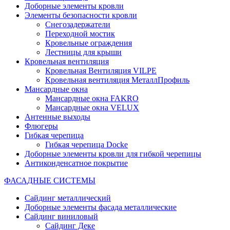
Доборные элементы кровли
Элементы безопасности кровли
Снегозадержатели
Переходной мостик
Кровельные ограждения
Лестницы для крыши
Кровельная вентиляция
Кровельная Вентиляция VILPE
Кровельная вентиляция МеталлПрофиль
Мансардные окна
Мансардные окна FAKRO
Мансардные окна VELUX
Антенные выходы
Флюгеры
Гибкая черепица
Гибкая черепица Docke
Доборные элементы кровли для гибкой черепицы
Антиконденсатное покрытие
ФАСАДНЫЕ СИСТЕМЫ
Сайдинг металлический
Доборные элементы фасада металлические
Сайдинг виниловый
Сайдинг Деке