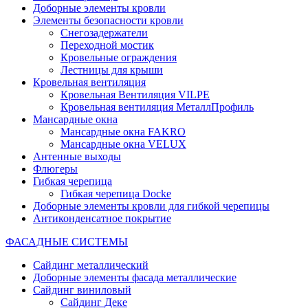
Доборные элементы кровли
Элементы безопасности кровли
Снегозадержатели
Переходной мостик
Кровельные ограждения
Лестницы для крыши
Кровельная вентиляция
Кровельная Вентиляция VILPE
Кровельная вентиляция МеталлПрофиль
Мансардные окна
Мансардные окна FAKRO
Мансардные окна VELUX
Антенные выходы
Флюгеры
Гибкая черепица
Гибкая черепица Docke
Доборные элементы кровли для гибкой черепицы
Антиконденсатное покрытие
ФАСАДНЫЕ СИСТЕМЫ
Сайдинг металлический
Доборные элементы фасада металлические
Сайдинг виниловый
Сайдинг Деке