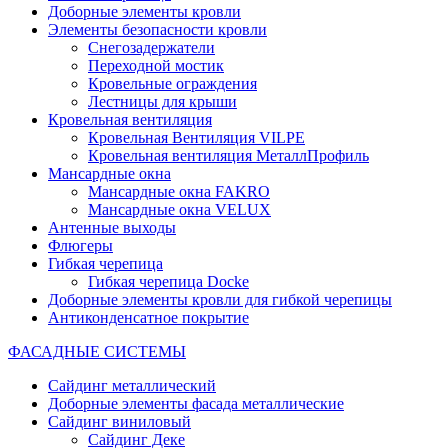
Доборные элементы кровли
Элементы безопасности кровли
Снегозадержатели
Переходной мостик
Кровельные ограждения
Лестницы для крыши
Кровельная вентиляция
Кровельная Вентиляция VILPE
Кровельная вентиляция МеталлПрофиль
Мансардные окна
Мансардные окна FAKRO
Мансардные окна VELUX
Антенные выходы
Флюгеры
Гибкая черепица
Гибкая черепица Docke
Доборные элементы кровли для гибкой черепицы
Антиконденсатное покрытие
ФАСАДНЫЕ СИСТЕМЫ
Сайдинг металлический
Доборные элементы фасада металлические
Сайдинг виниловый
Сайдинг Деке