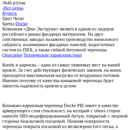
3644
р/упак
-Все цены-
Купить
Цвет
Чили
Бренд
Docke
Компания «Дёке Экстружн» является одним из лидеров
российского рынка фасадных материалов. На двух
собственных заводах налажено производство винилового
сайдинга, полимерных фасадных панелей, водосточных
систем из ПВХ, а также гибкой битумной черепицы
Описание
Технические характеристики
Конёк и карнизы – одни из самых уязвимых мест на вашей
кровле. За счет действующих физических законов, на конек
приходится максимальная нагрузка от воздушных потоков.
Именно поэтому от качества коньковой черепицы будет
зависеть надёжность кровли в целом.
Коньково-карнизная черепица Docke PIE имеет в качестве
армирующего слоя стеклохолст, на который с обеих сторон
нанесён SBS-модифицированный битум, покрытый с лицевой
стороны базальтовой посыпкой. Нижняя поверхность
черепицы покрыта посыпкой из мелкозернистого песка, а