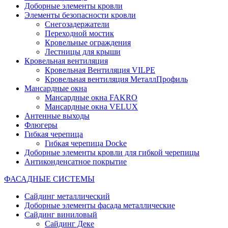
Доборные элементы кровли
Элементы безопасности кровли
Снегозадержатели
Переходной мостик
Кровельные ограждения
Лестницы для крыши
Кровельная вентиляция
Кровельная Вентиляция VILPE
Кровельная вентиляция МеталлПрофиль
Мансардные окна
Мансардные окна FAKRO
Мансардные окна VELUX
Антенные выходы
Флюгеры
Гибкая черепица
Гибкая черепица Docke
Доборные элементы кровли для гибкой черепицы
Антиконденсатное покрытие
ФАСАДНЫЕ СИСТЕМЫ
Сайдинг металлический
Доборные элементы фасада металлические
Сайдинг виниловый
Сайдинг Деке