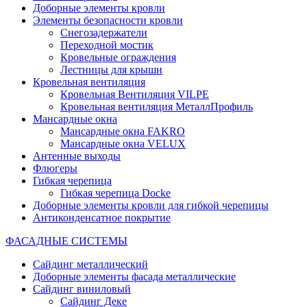
Доборные элементы кровли
Элементы безопасности кровли
Снегозадержатели
Переходной мостик
Кровельные ограждения
Лестницы для крыши
Кровельная вентиляция
Кровельная Вентиляция VILPE
Кровельная вентиляция МеталлПрофиль
Мансардные окна
Мансардные окна FAKRO
Мансардные окна VELUX
Антенные выходы
Флюгеры
Гибкая черепица
Гибкая черепица Docke
Доборные элементы кровли для гибкой черепицы
Антиконденсатное покрытие
ФАСАДНЫЕ СИСТЕМЫ
Сайдинг металлический
Доборные элементы фасада металлические
Сайдинг виниловый
Сайдинг Деке