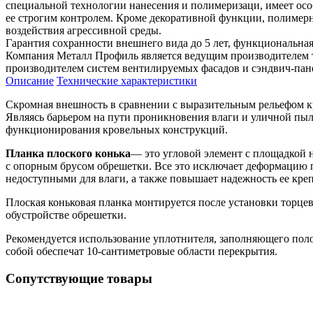
специальной технологии нанесения и полимеризаци, имеет ос
ее строгим контролем. Кроме декоративной функции, полиме
воздействия агрессивной среды.
Гарантия сохранности внешнего вида до 5 лет, функциональная 
Компания Металл Профиль является ведущим производителем 
производителем систем вентилируемых фасадов и сэндвич-пан
Описание
Технические характеристики
Скромная внешность в сравнении с выразительным рельефом к
Являясь барьером на пути проникновения влаги и уличной пыли
функционирования кровельных конструкций.
Планка плоского конька
— это угловой элемент с площадкой н
с опорным брусом обрешетки. Все это исключает деформацию п
недоступными для влаги, а также повышает надежность ее кре
Плоская коньковая планка монтируется после установки торце
обустройстве обрешетки.
Рекомендуется использование уплотнителя, заполняющего пол
собой обеспечат 10-сантиметровые области перекрытия.
Сопутствующие товары