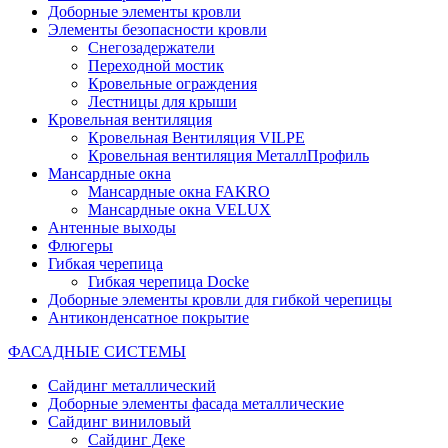
Доборные элементы кровли
Элементы безопасности кровли
Снегозадержатели
Переходной мостик
Кровельные ограждения
Лестницы для крыши
Кровельная вентиляция
Кровельная Вентиляция VILPE
Кровельная вентиляция МеталлПрофиль
Мансардные окна
Мансардные окна FAKRO
Мансардные окна VELUX
Антенные выходы
Флюгеры
Гибкая черепица
Гибкая черепица Docke
Доборные элементы кровли для гибкой черепицы
Антиконденсатное покрытие
ФАСАДНЫЕ СИСТЕМЫ
Сайдинг металлический
Доборные элементы фасада металлические
Сайдинг виниловый
Сайдинг Деке