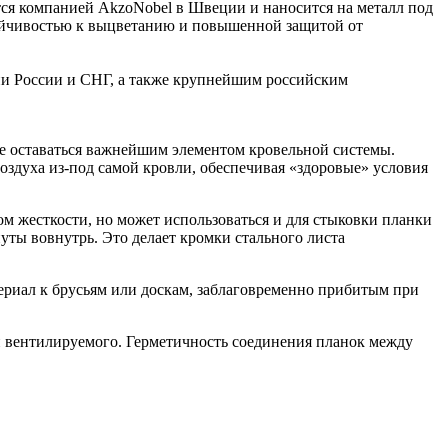
тся компанией AkzoNobel в Швеции и наносится на металл под
тойчивостью к выцветанию и повышенной защитой от
ии России и СНГ, а также крупнейшим российским
ке оставаться важнейшим элементом кровельной системы.
оздуха из-под самой кровли, обеспечивая «здоровые» условия
ом жесткости, но может использоваться и для стыковки планки
ты вовнутрь. Это делает кромки стального листа
ериал к брусьям или доскам, заблаговременно прибитым при
 вентилируемого. Герметичность соединения планок между