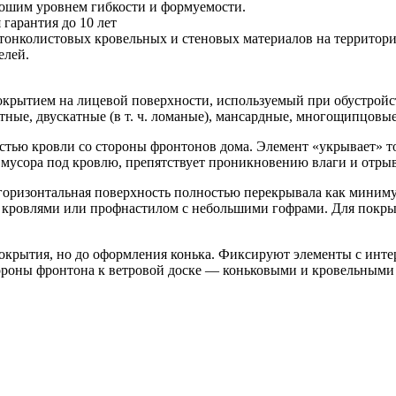
рошим уровнем гибкости и формуемости.
гарантия до 10 лет
тонколистовых кровельных и стеновых материалов на территор
елей.
крытием на лицевой поверхности, используемый при обустройст
тные, двускатные (в т. ч. ломаные), мансардные, многощипцовы
стью кровли со стороны фронтонов дома. Элемент «укрывает» т
мусора под кровлю, препятствует проникновению влаги и отрыв
 горизонтальная поверхность полностью перекрывала как миним
и кровлями или профнастилом с небольшими гофрами. Для покр
крытия, но до оформления конька. Фиксируют элементы с интерв
тороны фронтона к ветровой доске — коньковыми и кровельными