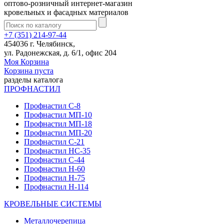
оптово-розничный интернет-магазин
кровельных и фасадных материалов
+7 (351) 214-97-44
454036 г. Челябинск,
ул. Радонежская, д. 6/1, офис 204
Моя Корзина
Корзина пуста
разделы каталога
ПРОФНАСТИЛ
Профнастил С-8
Профнастил МП-10
Профнастил МП-18
Профнастил МП-20
Профнастил С-21
Профнастил НС-35
Профнастил С-44
Профнастил Н-60
Профнастил Н-75
Профнастил Н-114
КРОВЕЛЬНЫЕ СИСТЕМЫ
Металлочерепица