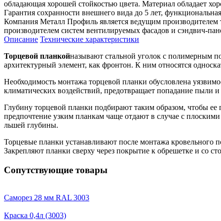
обладающая хорошей стойкостью цвета. Материал обладает хо
Гарантия сохранности внешнего вида до 5 лет, функциональная 
Компания Металл Профиль является ведущим производителем 
производителем систем вентилируемых фасадов и сэндвич-пан
Описание
Технические характеристики
Торцевой планкой
называют стальной уголок с полимерным по
архитектурный элемент, как фронтон. К ним относятся односка
Необходимость монтажа торцевой планки обусловлена уязвимо
климатических воздействий, предотвращает попадание пыли и 
Глубину торцевой планки подбирают таким образом, чтобы ее
предпочтение узким планкам чаще отдают в случае с плоским
льшей глубины.
Торцевые планки устанавливают после монтажа кровельного по
Закрепляют планки сверху через покрытие к обрешетке и со с
Сопутствующие товары
Саморез 28 мм RAL 3003
Краска 0,4л (3003)