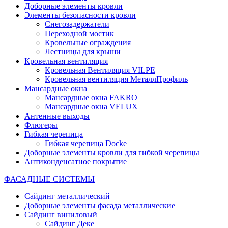
Доборные элементы кровли
Элементы безопасности кровли
Снегозадержатели
Переходной мостик
Кровельные ограждения
Лестницы для крыши
Кровельная вентиляция
Кровельная Вентиляция VILPE
Кровельная вентиляция МеталлПрофиль
Мансардные окна
Мансардные окна FAKRO
Мансардные окна VELUX
Антенные выходы
Флюгеры
Гибкая черепица
Гибкая черепица Docke
Доборные элементы кровли для гибкой черепицы
Антиконденсатное покрытие
ФАСАДНЫЕ СИСТЕМЫ
Сайдинг металлический
Доборные элементы фасада металлические
Сайдинг виниловый
Сайдинг Деке