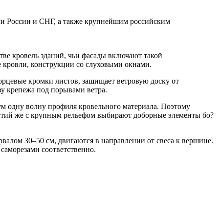
ии России и СНГ, а также крупнейшим российским
ве кровель зданий, чьи фасады включают такой
е кровли, конструкции со слуховыми окнами.
орцевые кромки листов, защищает ветровую доску от
у крепежа под порывами ветра.
ум одну волну профиля кровельного материала. Поэтому
ытий же с крупным рельефом выбирают доборные элементы бо?
алом 30–50 см, двигаются в направлении от свеса к вершине.
 саморезами соответственно.