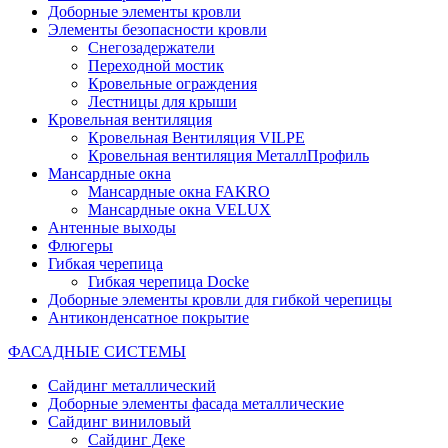
Доборные элементы кровли
Элементы безопасности кровли
Снегозадержатели
Переходной мостик
Кровельные ограждения
Лестницы для крыши
Кровельная вентиляция
Кровельная Вентиляция VILPE
Кровельная вентиляция МеталлПрофиль
Мансардные окна
Мансардные окна FAKRO
Мансардные окна VELUX
Антенные выходы
Флюгеры
Гибкая черепица
Гибкая черепица Docke
Доборные элементы кровли для гибкой черепицы
Антиконденсатное покрытие
ФАСАДНЫЕ СИСТЕМЫ
Сайдинг металлический
Доборные элементы фасада металлические
Сайдинг виниловый
Сайдинг Деке