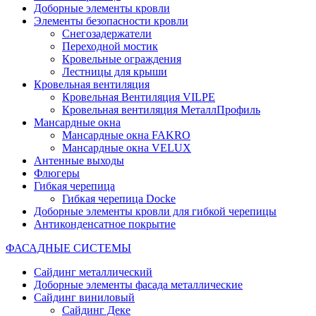
Доборные элементы кровли
Элементы безопасности кровли
Снегозадержатели
Переходной мостик
Кровельные ограждения
Лестницы для крыши
Кровельная вентиляция
Кровельная Вентиляция VILPE
Кровельная вентиляция МеталлПрофиль
Мансардные окна
Мансардные окна FAKRO
Мансардные окна VELUX
Антенные выходы
Флюгеры
Гибкая черепица
Гибкая черепица Docke
Доборные элементы кровли для гибкой черепицы
Антиконденсатное покрытие
ФАСАДНЫЕ СИСТЕМЫ
Сайдинг металлический
Доборные элементы фасада металлические
Сайдинг виниловый
Сайдинг Деке