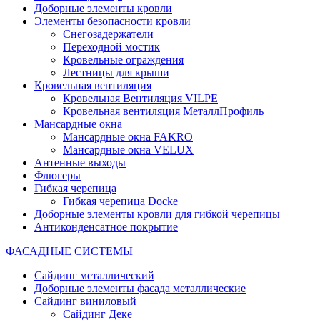
Доборные элементы кровли
Элементы безопасности кровли
Снегозадержатели
Переходной мостик
Кровельные ограждения
Лестницы для крыши
Кровельная вентиляция
Кровельная Вентиляция VILPE
Кровельная вентиляция МеталлПрофиль
Мансардные окна
Мансардные окна FAKRO
Мансардные окна VELUX
Антенные выходы
Флюгеры
Гибкая черепица
Гибкая черепица Docke
Доборные элементы кровли для гибкой черепицы
Антиконденсатное покрытие
ФАСАДНЫЕ СИСТЕМЫ
Сайдинг металлический
Доборные элементы фасада металлические
Сайдинг виниловый
Сайдинг Деке