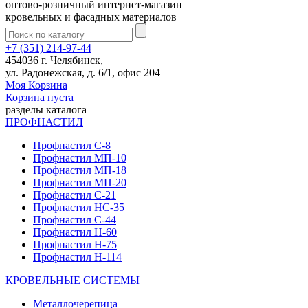
оптово-розничный интернет-магазин
кровельных и фасадных материалов
+7 (351) 214-97-44
454036 г. Челябинск,
ул. Радонежская, д. 6/1, офис 204
Моя Корзина
Корзина пуста
разделы каталога
ПРОФНАСТИЛ
Профнастил С-8
Профнастил МП-10
Профнастил МП-18
Профнастил МП-20
Профнастил С-21
Профнастил НС-35
Профнастил С-44
Профнастил Н-60
Профнастил Н-75
Профнастил Н-114
КРОВЕЛЬНЫЕ СИСТЕМЫ
Металлочерепица