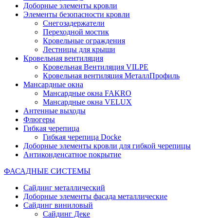
Доборные элементы кровли
Элементы безопасности кровли
Снегозадержатели
Переходной мостик
Кровельные ограждения
Лестницы для крыши
Кровельная вентиляция
Кровельная Вентиляция VILPE
Кровельная вентиляция МеталлПрофиль
Мансардные окна
Мансардные окна FAKRO
Мансардные окна VELUX
Антенные выходы
Флюгеры
Гибкая черепица
Гибкая черепица Docke
Доборные элементы кровли для гибкой черепицы
Антиконденсатное покрытие
ФАСАДНЫЕ СИСТЕМЫ
Сайдинг металлический
Доборные элементы фасада металлические
Сайдинг виниловый
Сайдинг Деке