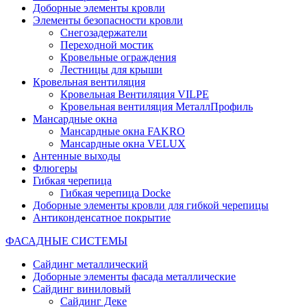
Доборные элементы кровли
Элементы безопасности кровли
Снегозадержатели
Переходной мостик
Кровельные ограждения
Лестницы для крыши
Кровельная вентиляция
Кровельная Вентиляция VILPE
Кровельная вентиляция МеталлПрофиль
Мансардные окна
Мансардные окна FAKRO
Мансардные окна VELUX
Антенные выходы
Флюгеры
Гибкая черепица
Гибкая черепица Docke
Доборные элементы кровли для гибкой черепицы
Антиконденсатное покрытие
ФАСАДНЫЕ СИСТЕМЫ
Сайдинг металлический
Доборные элементы фасада металлические
Сайдинг виниловый
Сайдинг Деке