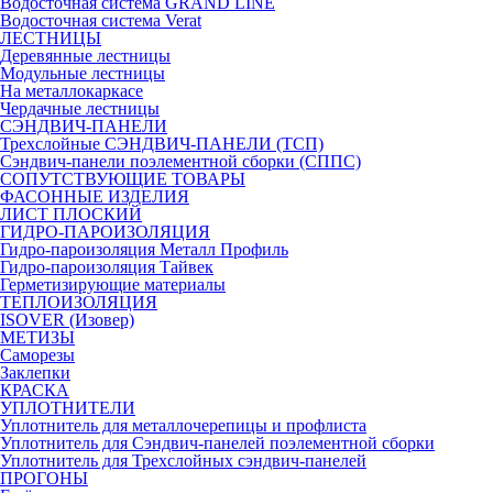
Водосточная система GRAND LINE
Водосточная система Verat
ЛЕСТНИЦЫ
Деревянные лестницы
Модульные лестницы
На металлокаркасе
Чердачные лестницы
СЭНДВИЧ-ПАНЕЛИ
Трехслойные СЭНДВИЧ-ПАНЕЛИ (ТСП)
Сэндвич-панели поэлементной сборки (СППС)
СОПУТСТВУЮЩИЕ ТОВАРЫ
ФАСОННЫЕ ИЗДЕЛИЯ
ЛИСТ ПЛОСКИЙ
ГИДРО-ПАРОИЗОЛЯЦИЯ
Гидро-пароизоляция Металл Профиль
Гидро-пароизоляция Тайвек
Герметизирующие материалы
ТЕПЛОИЗОЛЯЦИЯ
ISOVER (Изовер)
МЕТИЗЫ
Саморезы
Заклепки
КРАСКА
УПЛОТНИТЕЛИ
Уплотнитель для металлочерепицы и профлиста
Уплотнитель для Сэндвич-панелей поэлементной сборки
Уплотнитель для Трехслойных сэндвич-панелей
ПРОГОНЫ