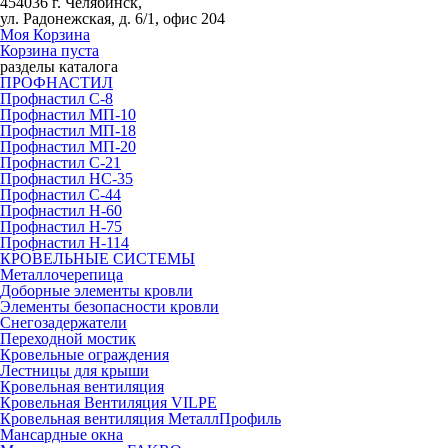
454036 г. Челябинск,
ул. Радонежская, д. 6/1, офис 204
Моя Корзина
Корзина пуста
разделы каталога
ПРОФНАСТИЛ
Профнастил С-8
Профнастил МП-10
Профнастил МП-18
Профнастил МП-20
Профнастил С-21
Профнастил НС-35
Профнастил С-44
Профнастил Н-60
Профнастил Н-75
Профнастил Н-114
КРОВЕЛЬНЫЕ СИСТЕМЫ
Металлочерепица
Доборные элементы кровли
Элементы безопасности кровли
Снегозадержатели
Переходной мостик
Кровельные ограждения
Лестницы для крыши
Кровельная вентиляция
Кровельная Вентиляция VILPE
Кровельная вентиляция МеталлПрофиль
Мансардные окна