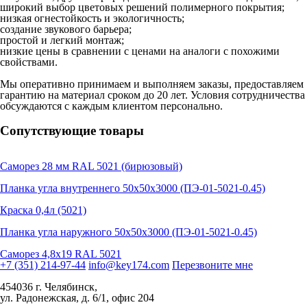
широкий выбор цветовых решений полимерного покрытия;
низкая огнестойкость и экологичность;
создание звукового барьера;
простой и легкий монтаж;
низкие цены в сравнении с ценами на аналоги с похожими
свойствами.
Мы оперативно принимаем и выполняем заказы, предоставляем
гарантию на материал сроком до 20 лет. Условия сотрудничества
обсуждаются с каждым клиентом персонально.
Сопутствующие товары
Саморез 28 мм RAL 5021 (бирюзовый)
Планка угла внутреннего 50х50х3000 (ПЭ-01-5021-0.45)
Краска 0,4л (5021)
Планка угла наружного 50х50х3000 (ПЭ-01-5021-0.45)
Саморез 4,8х19 RAL 5021
+7 (351) 214-97-44
info@key174.com
Перезвоните мне
454036 г. Челябинск,
ул. Радонежская, д. 6/1, офис 204