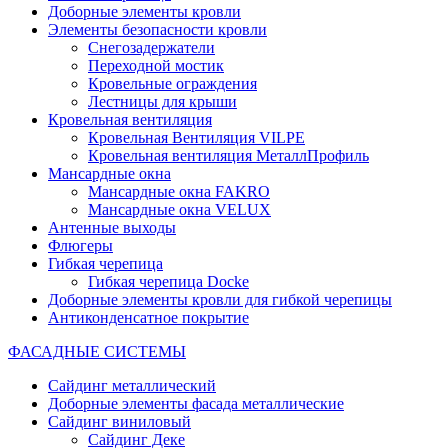
Доборные элементы кровли
Элементы безопасности кровли
Снегозадержатели
Переходной мостик
Кровельные ограждения
Лестницы для крыши
Кровельная вентиляция
Кровельная Вентиляция VILPE
Кровельная вентиляция МеталлПрофиль
Мансардные окна
Мансардные окна FAKRO
Мансардные окна VELUX
Антенные выходы
Флюгеры
Гибкая черепица
Гибкая черепица Docke
Доборные элементы кровли для гибкой черепицы
Антиконденсатное покрытие
ФАСАДНЫЕ СИСТЕМЫ
Сайдинг металлический
Доборные элементы фасада металлические
Сайдинг виниловый
Сайдинг Деке