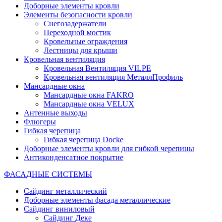
Доборные элементы кровли
Элементы безопасности кровли
Снегозадержатели
Переходной мостик
Кровельные ограждения
Лестницы для крыши
Кровельная вентиляция
Кровельная Вентиляция VILPE
Кровельная вентиляция МеталлПрофиль
Мансардные окна
Мансардные окна FAKRO
Мансардные окна VELUX
Антенные выходы
Флюгеры
Гибкая черепица
Гибкая черепица Docke
Доборные элементы кровли для гибкой черепицы
Антиконденсатное покрытие
ФАСАДНЫЕ СИСТЕМЫ
Сайдинг металлический
Доборные элементы фасада металлические
Сайдинг виниловый
Сайдинг Деке