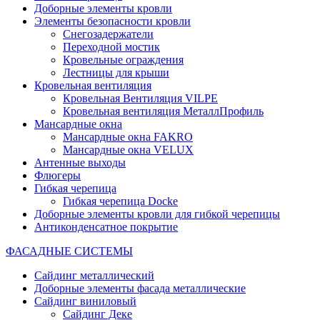
Доборные элементы кровли
Элементы безопасности кровли
Снегозадержатели
Переходной мостик
Кровельные ограждения
Лестницы для крыши
Кровельная вентиляция
Кровельная Вентиляция VILPE
Кровельная вентиляция МеталлПрофиль
Мансардные окна
Мансардные окна FAKRO
Мансардные окна VELUX
Антенные выходы
Флюгеры
Гибкая черепица
Гибкая черепица Docke
Доборные элементы кровли для гибкой черепицы
Антиконденсатное покрытие
ФАСАДНЫЕ СИСТЕМЫ
Сайдинг металлический
Доборные элементы фасада металлические
Сайдинг виниловый
Сайдинг Деке