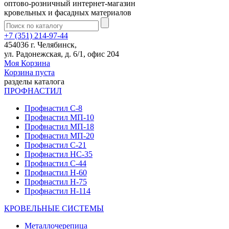
оптово-розничный интернет-магазин
кровельных и фасадных материалов
+7 (351) 214-97-44
454036 г. Челябинск,
ул. Радонежская, д. 6/1, офис 204
Моя Корзина
Корзина пуста
разделы каталога
ПРОФНАСТИЛ
Профнастил С-8
Профнастил МП-10
Профнастил МП-18
Профнастил МП-20
Профнастил С-21
Профнастил НС-35
Профнастил С-44
Профнастил Н-60
Профнастил Н-75
Профнастил Н-114
КРОВЕЛЬНЫЕ СИСТЕМЫ
Металлочерепица