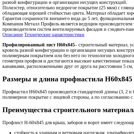
разной конфигурации и организации несущих конструкций.
Полиэстер, относительно недорогое покрытие (25 мкм) с глян
обладающая хорошей стойкостью цвета. Материал обладает хо
Гарантия сохранности внешнего вида до 5 лет, функциональная 
Компания Металл Профиль является ведущим производителем 
производителем систем вентилируемых фасадов и сэндвич-пан
Описание
Технические характеристики
Профилированный лист Н60х845
– строительный материал, у
кровель разной конфигурации и организации несущих конструк
полимерным покрытием или без него по технологии холодного 
геометрия профиля и достигаются высокие качественные пока
канавками, расположенными друг от друга на расстоянии 5 см, 
Размеры и длина профнастила Н60х845
Профнастил Н60х845 производится стандартной длины (3, 2 и 6 м
полимерное покрытие с лицевой стороны, а по согласованию с 
Преимущества строительного материал
Профлист Н-60х845 для крыш, заборов и ворот имеет следующ
стойкость к ударным и ветровым нагрузкам, ультрафиоле