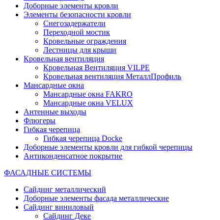
Доборные элементы кровли
Элементы безопасности кровли
Снегозадержатели
Переходной мостик
Кровельные ограждения
Лестницы для крыши
Кровельная вентиляция
Кровельная Вентиляция VILPE
Кровельная вентиляция МеталлПрофиль
Мансардные окна
Мансардные окна FAKRO
Мансардные окна VELUX
Антенные выходы
Флюгеры
Гибкая черепица
Гибкая черепица Docke
Доборные элементы кровли для гибкой черепицы
Антиконденсатное покрытие
ФАСАДНЫЕ СИСТЕМЫ
Сайдинг металлический
Доборные элементы фасада металлические
Сайдинг виниловый
Сайдинг Деке