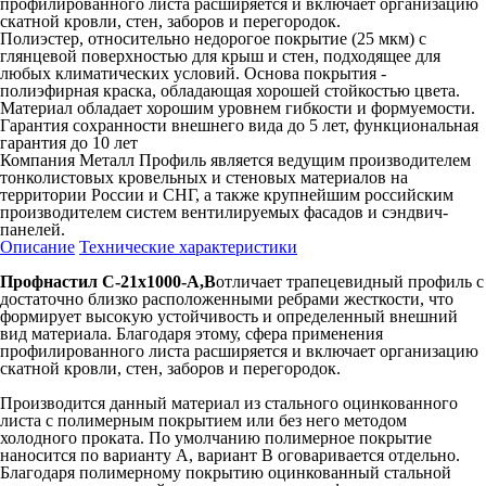
профилированного листа расширяется и включает организацию
скатной кровли, стен, заборов и перегородок.
Полиэстер, относительно недорогое покрытие (25 мкм) с
глянцевой поверхностью для крыш и стен, подходящее для
любых климатических условий. Основа покрытия -
полиэфирная краска, обладающая хорошей стойкостью цвета.
Материал обладает хорошим уровнем гибкости и формуемости.
Гарантия сохранности внешнего вида до 5 лет, функциональная
гарантия до 10 лет
Компания Металл Профиль является ведущим производителем
тонколистовых кровельных и стеновых материалов на
территории России и СНГ, а также крупнейшим российским
производителем систем вентилируемых фасадов и сэндвич-
панелей.
Описание
Технические характеристики
Профнастил С-21х1000-A,B
отличает трапецевидный профиль с
достаточно близко расположенными ребрами жесткости, что
формирует высокую устойчивость и определенный внешний
вид материала. Благодаря этому, сфера применения
профилированного листа расширяется и включает организацию
скатной кровли, стен, заборов и перегородок.
Производится данный материал из стального оцинкованного
листа с полимерным покрытием или без него методом
холодного проката. По умолчанию полимерное покрытие
наносится по варианту А, вариант В оговаривается отдельно.
Благодаря полимерному покрытию оцинкованный стальной