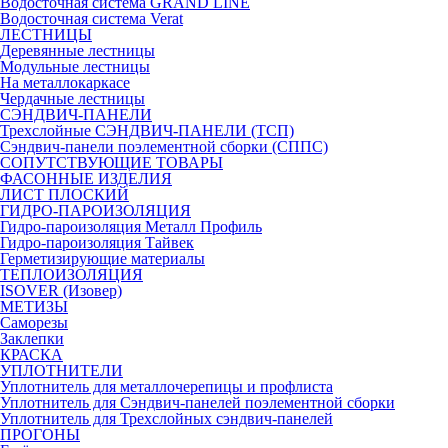
Водосточная система GRAND LINE
Водосточная система Verat
ЛЕСТНИЦЫ
Деревянные лестницы
Модульные лестницы
На металлокаркасе
Чердачные лестницы
СЭНДВИЧ-ПАНЕЛИ
Трехслойные СЭНДВИЧ-ПАНЕЛИ (ТСП)
Сэндвич-панели поэлементной сборки (СППС)
СОПУТСТВУЮЩИЕ ТОВАРЫ
ФАСОННЫЕ ИЗДЕЛИЯ
ЛИСТ ПЛОСКИЙ
ГИДРО-ПАРОИЗОЛЯЦИЯ
Гидро-пароизоляция Металл Профиль
Гидро-пароизоляция Тайвек
Герметизирующие материалы
ТЕПЛОИЗОЛЯЦИЯ
ISOVER (Изовер)
МЕТИЗЫ
Саморезы
Заклепки
КРАСКА
УПЛОТНИТЕЛИ
Уплотнитель для металлочерепицы и профлиста
Уплотнитель для Сэндвич-панелей поэлементной сборки
Уплотнитель для Трехслойных сэндвич-панелей
ПРОГОНЫ