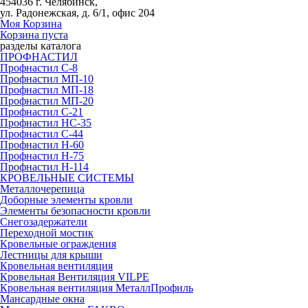
454036 г. Челябинск,
ул. Радонежская, д. 6/1, офис 204
Моя Корзина
Корзина пуста
разделы каталога
ПРОФНАСТИЛ
Профнастил С-8
Профнастил МП-10
Профнастил МП-18
Профнастил МП-20
Профнастил С-21
Профнастил НС-35
Профнастил С-44
Профнастил Н-60
Профнастил Н-75
Профнастил Н-114
КРОВЕЛЬНЫЕ СИСТЕМЫ
Металлочерепица
Доборные элементы кровли
Элементы безопасности кровли
Снегозадержатели
Переходной мостик
Кровельные ограждения
Лестницы для крыши
Кровельная вентиляция
Кровельная Вентиляция VILPE
Кровельная вентиляция МеталлПрофиль
Мансардные окна