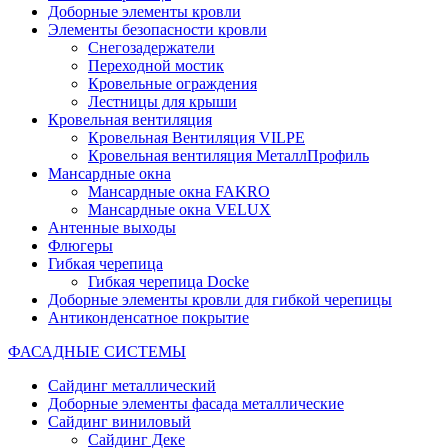
Доборные элементы кровли
Элементы безопасности кровли
Снегозадержатели
Переходной мостик
Кровельные ограждения
Лестницы для крыши
Кровельная вентиляция
Кровельная Вентиляция VILPE
Кровельная вентиляция МеталлПрофиль
Мансардные окна
Мансардные окна FAKRO
Мансардные окна VELUX
Антенные выходы
Флюгеры
Гибкая черепица
Гибкая черепица Docke
Доборные элементы кровли для гибкой черепицы
Антиконденсатное покрытие
ФАСАДНЫЕ СИСТЕМЫ
Сайдинг металлический
Доборные элементы фасада металлические
Сайдинг виниловый
Сайдинг Деке