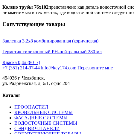
Колено трубы 76х102
представлено как деталь водосточной с
незаменимым в тех местах, где водосточной системе следует по
Сопутствующие товары
Заклепка 3,2х8 комбинированная (коричневая)
Герметик силиконовый PH-нейтральный 280 мл
Краска 0,4л (8017)
+7 (351) 214-97-44
info@key174.com
Перезвоните мне
454036 г. Челябинск,
ул. Радонежская, д. 6/1, офис 204
Каталог
ПРОФНАСТИЛ
КРОВЕЛЬНЫЕ СИСТЕМЫ
ФАСАДНЫЕ СИСТЕМЫ
ВОДОСТОЧНЫЕ СИСТЕМЫ
СЭНДВИЧ-ПАНЕЛИ
СОПУТСТВУЮЩИЕ ТОВАРЫ