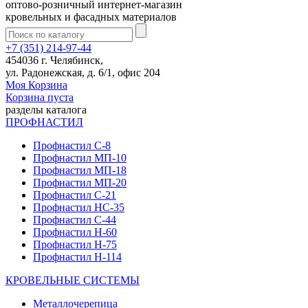
оптово-розничный интернет-магазин
кровельных и фасадных материалов
+7 (351) 214-97-44
454036 г. Челябинск,
ул. Радонежская, д. 6/1, офис 204
Моя Корзина
Корзина пуста
разделы каталога
ПРОФНАСТИЛ
Профнастил С-8
Профнастил МП-10
Профнастил МП-18
Профнастил МП-20
Профнастил С-21
Профнастил НС-35
Профнастил С-44
Профнастил Н-60
Профнастил Н-75
Профнастил Н-114
КРОВЕЛЬНЫЕ СИСТЕМЫ
Металлочерепица