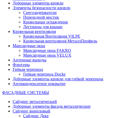
Доборные элементы кровли
Элементы безопасности кровли
Снегозадержатели
Переходной мостик
Кровельные ограждения
Лестницы для крыши
Кровельная вентиляция
Кровельная Вентиляция VILPE
Кровельная вентиляция МеталлПрофиль
Мансардные окна
Мансардные окна FAKRO
Мансардные окна VELUX
Антенные выходы
Флюгеры
Гибкая черепица
Гибкая черепица Docke
Доборные элементы кровли для гибкой черепицы
Антиконденсатное покрытие
ФАСАДНЫЕ СИСТЕМЫ
Сайдинг металлический
Доборные элементы фасада металлические
Сайдинг виниловый
Сайдинг Деке