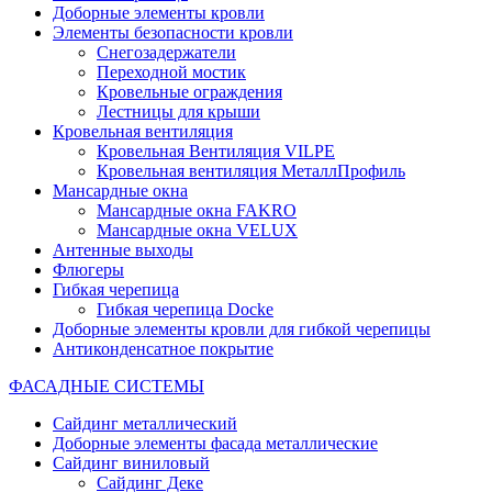
Доборные элементы кровли
Элементы безопасности кровли
Снегозадержатели
Переходной мостик
Кровельные ограждения
Лестницы для крыши
Кровельная вентиляция
Кровельная Вентиляция VILPE
Кровельная вентиляция МеталлПрофиль
Мансардные окна
Мансардные окна FAKRO
Мансардные окна VELUX
Антенные выходы
Флюгеры
Гибкая черепица
Гибкая черепица Docke
Доборные элементы кровли для гибкой черепицы
Антиконденсатное покрытие
ФАСАДНЫЕ СИСТЕМЫ
Сайдинг металлический
Доборные элементы фасада металлические
Сайдинг виниловый
Сайдинг Деке