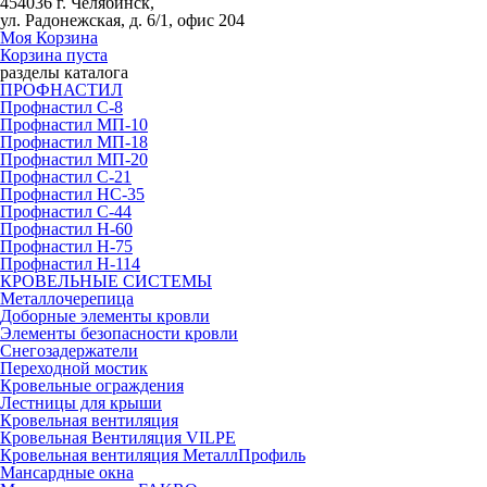
454036 г. Челябинск,
ул. Радонежская, д. 6/1, офис 204
Моя Корзина
Корзина пуста
разделы каталога
ПРОФНАСТИЛ
Профнастил С-8
Профнастил МП-10
Профнастил МП-18
Профнастил МП-20
Профнастил С-21
Профнастил НС-35
Профнастил С-44
Профнастил Н-60
Профнастил Н-75
Профнастил Н-114
КРОВЕЛЬНЫЕ СИСТЕМЫ
Металлочерепица
Доборные элементы кровли
Элементы безопасности кровли
Снегозадержатели
Переходной мостик
Кровельные ограждения
Лестницы для крыши
Кровельная вентиляция
Кровельная Вентиляция VILPE
Кровельная вентиляция МеталлПрофиль
Мансардные окна