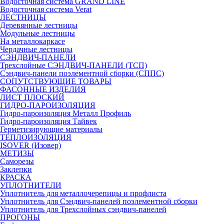
Водосточная система GRAND LINE
Водосточная система Verat
ЛЕСТНИЦЫ
Деревянные лестницы
Модульные лестницы
На металлокаркасе
Чердачные лестницы
СЭНДВИЧ-ПАНЕЛИ
Трехслойные СЭНДВИЧ-ПАНЕЛИ (ТСП)
Сэндвич-панели поэлементной сборки (СППС)
СОПУТСТВУЮЩИЕ ТОВАРЫ
ФАСОННЫЕ ИЗДЕЛИЯ
ЛИСТ ПЛОСКИЙ
ГИДРО-ПАРОИЗОЛЯЦИЯ
Гидро-пароизоляция Металл Профиль
Гидро-пароизоляция Тайвек
Герметизирующие материалы
ТЕПЛОИЗОЛЯЦИЯ
ISOVER (Изовер)
МЕТИЗЫ
Саморезы
Заклепки
КРАСКА
УПЛОТНИТЕЛИ
Уплотнитель для металлочерепицы и профлиста
Уплотнитель для Сэндвич-панелей поэлементной сборки
Уплотнитель для Трехслойных сэндвич-панелей
ПРОГОНЫ