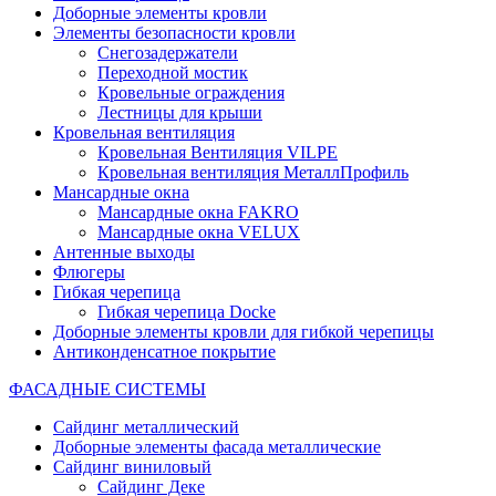
Доборные элементы кровли
Элементы безопасности кровли
Снегозадержатели
Переходной мостик
Кровельные ограждения
Лестницы для крыши
Кровельная вентиляция
Кровельная Вентиляция VILPE
Кровельная вентиляция МеталлПрофиль
Мансардные окна
Мансардные окна FAKRO
Мансардные окна VELUX
Антенные выходы
Флюгеры
Гибкая черепица
Гибкая черепица Docke
Доборные элементы кровли для гибкой черепицы
Антиконденсатное покрытие
ФАСАДНЫЕ СИСТЕМЫ
Сайдинг металлический
Доборные элементы фасада металлические
Сайдинг виниловый
Сайдинг Деке