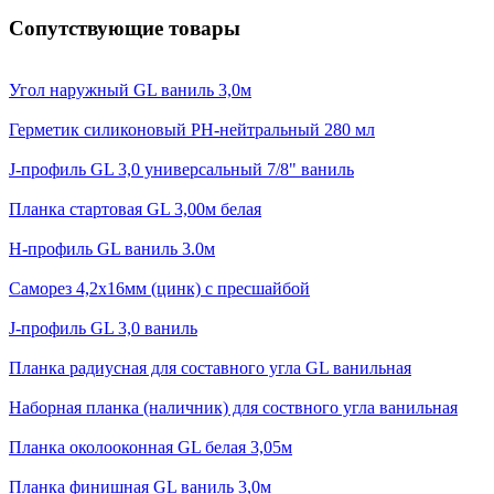
Сопутствующие товары
Угол наружный GL ваниль 3,0м
Герметик силиконовый PH-нейтральный 280 мл
J-профиль GL 3,0 универсальный 7/8" ваниль
Планка стартовая GL 3,00м белая
H-профиль GL ваниль 3.0м
Саморез 4,2х16мм (цинк) с пресшайбой
J-профиль GL 3,0 ваниль
Планка радиусная для составного угла GL ванильная
Наборная планка (наличник) для соствного угла ванильная
Планка околооконная GL белая 3,05м
Планка финишная GL ваниль 3,0м