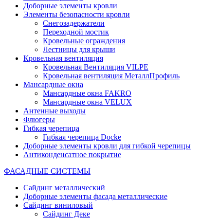
Доборные элементы кровли
Элементы безопасности кровли
Снегозадержатели
Переходной мостик
Кровельные ограждения
Лестницы для крыши
Кровельная вентиляция
Кровельная Вентиляция VILPE
Кровельная вентиляция МеталлПрофиль
Мансардные окна
Мансардные окна FAKRO
Мансардные окна VELUX
Антенные выходы
Флюгеры
Гибкая черепица
Гибкая черепица Docke
Доборные элементы кровли для гибкой черепицы
Антиконденсатное покрытие
ФАСАДНЫЕ СИСТЕМЫ
Сайдинг металлический
Доборные элементы фасада металлические
Сайдинг виниловый
Сайдинг Деке