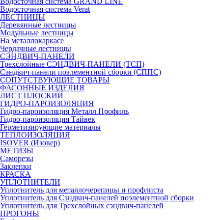
Водосточная система GRAND LINE
Водосточная система Verat
ЛЕСТНИЦЫ
Деревянные лестницы
Модульные лестницы
На металлокаркасе
Чердачные лестницы
СЭНДВИЧ-ПАНЕЛИ
Трехслойные СЭНДВИЧ-ПАНЕЛИ (ТСП)
Сэндвич-панели поэлементной сборки (СППС)
СОПУТСТВУЮЩИЕ ТОВАРЫ
ФАСОННЫЕ ИЗДЕЛИЯ
ЛИСТ ПЛОСКИЙ
ГИДРО-ПАРОИЗОЛЯЦИЯ
Гидро-пароизоляция Металл Профиль
Гидро-пароизоляция Тайвек
Герметизирующие материалы
ТЕПЛОИЗОЛЯЦИЯ
ISOVER (Изовер)
МЕТИЗЫ
Саморезы
Заклепки
КРАСКА
УПЛОТНИТЕЛИ
Уплотнитель для металлочерепицы и профлиста
Уплотнитель для Сэндвич-панелей поэлементной сборки
Уплотнитель для Трехслойных сэндвич-панелей
ПРОГОНЫ