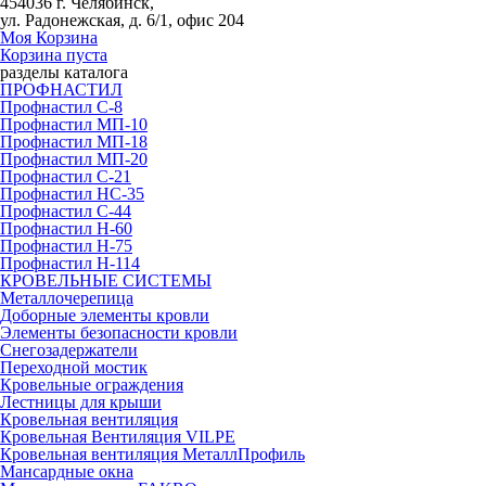
454036 г. Челябинск,
ул. Радонежская, д. 6/1, офис 204
Моя Корзина
Корзина пуста
разделы каталога
ПРОФНАСТИЛ
Профнастил С-8
Профнастил МП-10
Профнастил МП-18
Профнастил МП-20
Профнастил С-21
Профнастил НС-35
Профнастил С-44
Профнастил Н-60
Профнастил Н-75
Профнастил Н-114
КРОВЕЛЬНЫЕ СИСТЕМЫ
Металлочерепица
Доборные элементы кровли
Элементы безопасности кровли
Снегозадержатели
Переходной мостик
Кровельные ограждения
Лестницы для крыши
Кровельная вентиляция
Кровельная Вентиляция VILPE
Кровельная вентиляция МеталлПрофиль
Мансардные окна