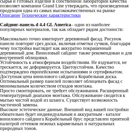
сырья и готовых изделий в собственной лаборатории качества
позволяет компании Grand Line утверждать, что произведенная
продукция одна из самых высококачественных на рынке
Описание
Технические характеристики
Сайдинг-панель d 4.4 GL America
– один из наиболее
популярных материалов, так как обладает рядом достоинств:
Максимально точно имитирует деревянный фасад. Рисунок
панели повторят срез доски, включая отметки сучков, благодаря
чему постройка выглядит как аккуратно покрашенный
деревянный дом. Виниловый сайдинг также рекомендован и для
внутренней облицовки.
Устойчивость к атмосферным воздействиям. Не вздувается, не
трескается, не деформируется. Цветоустойчив. Качество
подтверждено европейскими испытаниями и сертификатом.
Доступная цена винилового сайдинга Корабельная доска.
Оптимальный размер панелей позволяет облицевать фасад с
минимальным количеством отходов монтажа.
Просто смонтировать, не требует обслуживания. Расширенный
температурный диапазон монтажа. Обслуживание сводится к
мытью чистой водой из шланга. Существует возможность
частичной замены.
Высокие эстетические данные. Внешний вид вашей постройки
обязательно будет индивидуальным и аккуратным - каталог
винилового сайдинга Корабельный брус представлен приятной
палитрой оттенков нежных карамельных и натуральных
природных тонов.