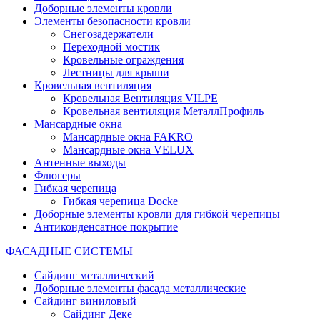
Доборные элементы кровли
Элементы безопасности кровли
Снегозадержатели
Переходной мостик
Кровельные ограждения
Лестницы для крыши
Кровельная вентиляция
Кровельная Вентиляция VILPE
Кровельная вентиляция МеталлПрофиль
Мансардные окна
Мансардные окна FAKRO
Мансардные окна VELUX
Антенные выходы
Флюгеры
Гибкая черепица
Гибкая черепица Docke
Доборные элементы кровли для гибкой черепицы
Антиконденсатное покрытие
ФАСАДНЫЕ СИСТЕМЫ
Сайдинг металлический
Доборные элементы фасада металлические
Сайдинг виниловый
Сайдинг Деке