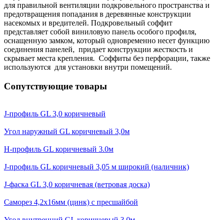
для правильной вентиляции подкровельного пространства и
предотвращения попадания в деревянные конструкции
насекомых и вредителей. Подкровельный соффит
представляет собой виниловую панель особого профиля,
оснащенную замком, который одновременно несет функцию
соединения панелей, придает конструкции жесткость и
скрывает места крепления. Соффиты без перфорации, также
используются для установки внутри помещений.
Сопутствующие товары
J-профиль GL 3,0 коричневый
Угол наружный GL коричневый 3,0м
H-профиль GL коричневый 3.0м
J-профиль GL коричневый 3,05 м широкий (наличник)
J-фаска GL 3,0 коричневая (ветровая доска)
Саморез 4,2х16мм (цинк) с пресшайбой
Угол внутренний GL коричневый 3.0м