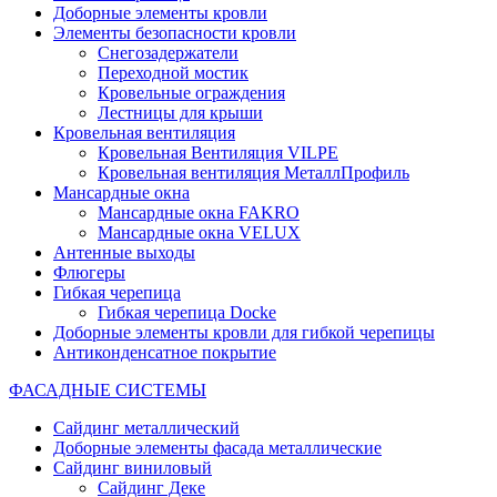
Доборные элементы кровли
Элементы безопасности кровли
Снегозадержатели
Переходной мостик
Кровельные ограждения
Лестницы для крыши
Кровельная вентиляция
Кровельная Вентиляция VILPE
Кровельная вентиляция МеталлПрофиль
Мансардные окна
Мансардные окна FAKRO
Мансардные окна VELUX
Антенные выходы
Флюгеры
Гибкая черепица
Гибкая черепица Docke
Доборные элементы кровли для гибкой черепицы
Антиконденсатное покрытие
ФАСАДНЫЕ СИСТЕМЫ
Сайдинг металлический
Доборные элементы фасада металлические
Сайдинг виниловый
Сайдинг Деке