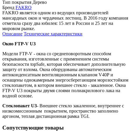
Тип покрытия
Дерево
Бренд
FAKRO
FAKRO является одним из ведущих производителей
мансардных окон и чердачных лестниц. В 2016 году компания
отметила сразу два юбилея: 15 лет в России и 25 лет на
мировом рынке.
Описание
Технические характеристики
Окно FTP-V U3
Модели FTP-V - окна со среднеповоротным способом
открывания, изготовленные с применением системы
безопасности topSafe, которая обеспечивает дополнительную
защиту от взлома. Окна оборудованы автоматическим
антиконденсатным вентиляционным клапаном V40Р и
оснащены однокамерным энергосберегающим морозостойким
стеклопакетом, в котором внешнее стекло - закаленное. Окна
FTP-V U3 покрыты двумя слоями полиакрилового лака на
водной основе.
Стеклопакет U3
- Внешнее стекло закаленное, внутреннее с
низкоэмиссионным покрытием, пространство заполнено
аргоном, теплая дистанционная рамка TGI.
Сопутствующие товары