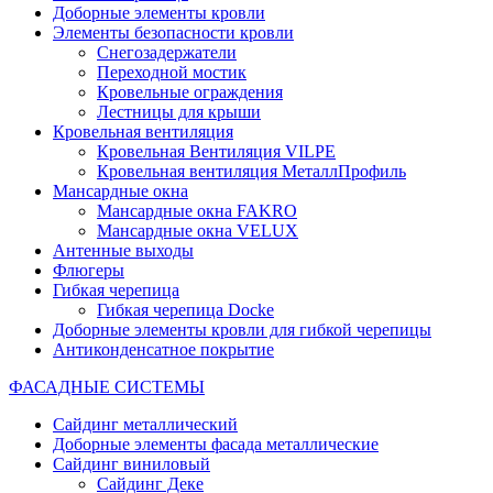
Доборные элементы кровли
Элементы безопасности кровли
Снегозадержатели
Переходной мостик
Кровельные ограждения
Лестницы для крыши
Кровельная вентиляция
Кровельная Вентиляция VILPE
Кровельная вентиляция МеталлПрофиль
Мансардные окна
Мансардные окна FAKRO
Мансардные окна VELUX
Антенные выходы
Флюгеры
Гибкая черепица
Гибкая черепица Docke
Доборные элементы кровли для гибкой черепицы
Антиконденсатное покрытие
ФАСАДНЫЕ СИСТЕМЫ
Сайдинг металлический
Доборные элементы фасада металлические
Сайдинг виниловый
Сайдинг Деке