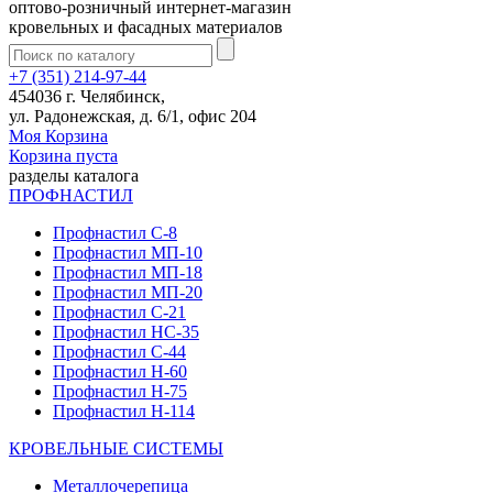
оптово-розничный интернет-магазин
кровельных и фасадных материалов
+7 (351) 214-97-44
454036 г. Челябинск,
ул. Радонежская, д. 6/1, офис 204
Моя Корзина
Корзина пуста
разделы каталога
ПРОФНАСТИЛ
Профнастил С-8
Профнастил МП-10
Профнастил МП-18
Профнастил МП-20
Профнастил С-21
Профнастил НС-35
Профнастил С-44
Профнастил Н-60
Профнастил Н-75
Профнастил Н-114
КРОВЕЛЬНЫЕ СИСТЕМЫ
Металлочерепица