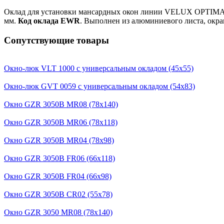
Оклад для установки мансардных окон линии VELUX OPTIMA в
мм.
Код оклада EWR
. Выполнен из алюминиевого листа, окра
Сопутствующие товары
Окно-люк VLT 1000 с универсальным окладом (45х55)
Окно-люк GVT 0059 с универсальным окладом (54х83)
Окно GZR 3050B MR08 (78х140)
Окно GZR 3050B MR06 (78х118)
Окно GZR 3050B MR04 (78х98)
Окно GZR 3050B FR06 (66х118)
Окно GZR 3050B FR04 (66х98)
Окно GZR 3050B CR02 (55х78)
Окно GZR 3050 MR08 (78х140)