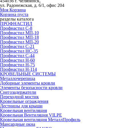
454036 г. Челябинск,
ул. Радонежская, д. 6/1, офис 204
Моя Корзина
Корзина пуста
разделы каталога
ПРОФНАСТИЛ
Профнастил С-8
Профнастил МП-10
Профнастил МП-18
Профнастил МП-20
Профнастил С-21
Профнастил НС-35
Профнастил С-44
Профнастил Н-60
Профнастил Н-75
Профнастил Н-114
КРОВЕЛЬНЫЕ СИСТЕМЫ
Металлочерепица
Доборные элементы кровли
Элементы безопасности кровли
Снегозадержатели
Переходной мостик
Кровельные ограждения
Лестницы для крыши
Кровельная вентиляция
Кровельная Вентиляция VILPE
Кровельная вентиляция МеталлПрофиль
Мансардные окна