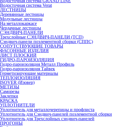
Водосточная система GRAND LINE
Водосточная система Verat
ЛЕСТНИЦЫ
Деревянные лестницы
Модульные лестницы
На металлокаркасе
Чердачные лестницы
СЭНДВИЧ-ПАНЕЛИ
Трехслойные СЭНДВИЧ-ПАНЕЛИ (ТСП)
Сэндвич-панели поэлементной сборки (СППС)
СОПУТСТВУЮЩИЕ ТОВАРЫ
ФАСОННЫЕ ИЗДЕЛИЯ
ЛИСТ ПЛОСКИЙ
ГИДРО-ПАРОИЗОЛЯЦИЯ
Гидро-пароизоляция Металл Профиль
Гидро-пароизоляция Тайвек
Герметизирующие материалы
ТЕПЛОИЗОЛЯЦИЯ
ISOVER (Изовер)
МЕТИЗЫ
Саморезы
Заклепки
КРАСКА
УПЛОТНИТЕЛИ
Уплотнитель для металлочерепицы и профлиста
Уплотнитель для Сэндвич-панелей поэлементной сборки
Уплотнитель для Трехслойных сэндвич-панелей
ПРОГОНЫ