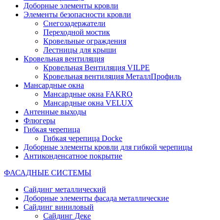
Доборные элементы кровли
Элементы безопасности кровли
Снегозадержатели
Переходной мостик
Кровельные ограждения
Лестницы для крыши
Кровельная вентиляция
Кровельная Вентиляция VILPE
Кровельная вентиляция МеталлПрофиль
Мансардные окна
Мансардные окна FAKRO
Мансардные окна VELUX
Антенные выходы
Флюгеры
Гибкая черепица
Гибкая черепица Docke
Доборные элементы кровли для гибкой черепицы
Антиконденсатное покрытие
ФАСАДНЫЕ СИСТЕМЫ
Сайдинг металлический
Доборные элементы фасада металлические
Сайдинг виниловый
Сайдинг Деке