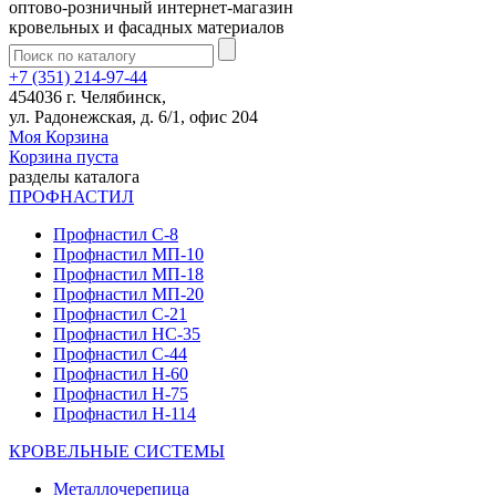
оптово-розничный интернет-магазин
кровельных и фасадных материалов
+7 (351) 214-97-44
454036 г. Челябинск,
ул. Радонежская, д. 6/1, офис 204
Моя Корзина
Корзина пуста
разделы каталога
ПРОФНАСТИЛ
Профнастил С-8
Профнастил МП-10
Профнастил МП-18
Профнастил МП-20
Профнастил С-21
Профнастил НС-35
Профнастил С-44
Профнастил Н-60
Профнастил Н-75
Профнастил Н-114
КРОВЕЛЬНЫЕ СИСТЕМЫ
Металлочерепица