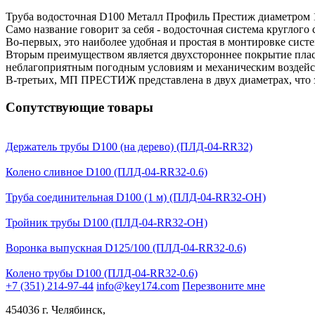
Труба водосточная D100 Металл Профиль Престиж диаметром 1
Само название говорит за себя - водосточная система кругл
Во-первых, это наиболее удобная и простая в монтировке сист
Вторым преимуществом является двухстороннее покрытие плас
неблагоприятным погодным условиям и механическим воздейс
В-третьих, МП ПРЕСТИЖ представлена в двух диаметрах, что 
Сопутствующие товары
Держатель трубы D100 (на дерево) (ПЛД-04-RR32)
Колено сливное D100 (ПЛД-04-RR32-0.6)
Труба соединительная D100 (1 м) (ПЛД-04-RR32-ОН)
Тройник трубы D100 (ПЛД-04-RR32-ОН)
Воронка выпускная D125/100 (ПЛД-04-RR32-0.6)
Колено трубы D100 (ПЛД-04-RR32-0.6)
+7 (351) 214-97-44
info@key174.com
Перезвоните мне
454036 г. Челябинск,