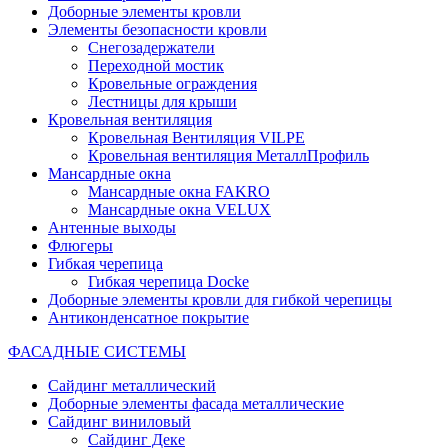
Доборные элементы кровли
Элементы безопасности кровли
Снегозадержатели
Переходной мостик
Кровельные ограждения
Лестницы для крыши
Кровельная вентиляция
Кровельная Вентиляция VILPE
Кровельная вентиляция МеталлПрофиль
Мансардные окна
Мансардные окна FAKRO
Мансардные окна VELUX
Антенные выходы
Флюгеры
Гибкая черепица
Гибкая черепица Docke
Доборные элементы кровли для гибкой черепицы
Антиконденсатное покрытие
ФАСАДНЫЕ СИСТЕМЫ
Сайдинг металлический
Доборные элементы фасада металлические
Сайдинг виниловый
Сайдинг Деке