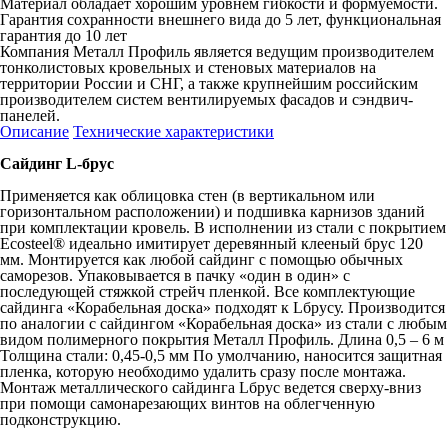
Материал обладает хорошим уровнем гибкости и формуемости.
Гарантия сохранности внешнего вида до 5 лет, функциональная
гарантия до 10 лет
Компания Металл Профиль является ведущим производителем
тонколистовых кровельных и стеновых материалов на
территории России и СНГ, а также крупнейшим российским
производителем систем вентилируемых фасадов и сэндвич-
панелей.
Описание
Технические характеристики
Сайдинг L-брус
Применяется как облицовка стен (в вертикальном или
горизонтальном расположении) и подшивка карнизов зданий
при комплектации кровель. В исполнении из стали с покрытием
Ecosteel® идеально имитирует деревянный клееный брус 120
мм. Монтируется как любой сайдинг с помощью обычных
саморезов. Упаковывается в пачку «один в один» с
последующей стяжкой стрейч пленкой. Все комплектующие
сайдинга «Корабельная доска» подходят к Lбрусу. Производится
по аналогии с сайдингом «Корабельная доска» из стали с любым
видом полимерного покрытия Металл Профиль. Длина 0,5 – 6 м
Толщина стали: 0,45-0,5 мм По умолчанию, наносится защитная
пленка, которую необходимо удалить сразу после монтажа.
Монтаж металлического сайдинга Lбрус ведется сверху-вниз
при помощи самонарезающих винтов на облегченную
подконструкцию.