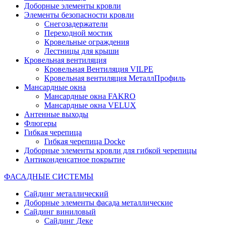
Доборные элементы кровли
Элементы безопасности кровли
Снегозадержатели
Переходной мостик
Кровельные ограждения
Лестницы для крыши
Кровельная вентиляция
Кровельная Вентиляция VILPE
Кровельная вентиляция МеталлПрофиль
Мансардные окна
Мансардные окна FAKRO
Мансардные окна VELUX
Антенные выходы
Флюгеры
Гибкая черепица
Гибкая черепица Docke
Доборные элементы кровли для гибкой черепицы
Антиконденсатное покрытие
ФАСАДНЫЕ СИСТЕМЫ
Сайдинг металлический
Доборные элементы фасада металлические
Сайдинг виниловый
Сайдинг Деке