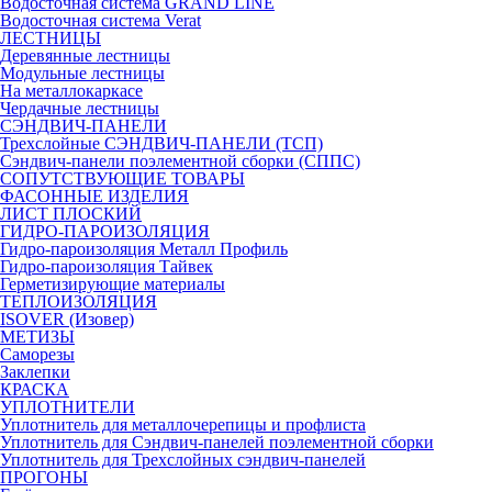
Водосточная система GRAND LINE
Водосточная система Verat
ЛЕСТНИЦЫ
Деревянные лестницы
Модульные лестницы
На металлокаркасе
Чердачные лестницы
СЭНДВИЧ-ПАНЕЛИ
Трехслойные СЭНДВИЧ-ПАНЕЛИ (ТСП)
Сэндвич-панели поэлементной сборки (СППС)
СОПУТСТВУЮЩИЕ ТОВАРЫ
ФАСОННЫЕ ИЗДЕЛИЯ
ЛИСТ ПЛОСКИЙ
ГИДРО-ПАРОИЗОЛЯЦИЯ
Гидро-пароизоляция Металл Профиль
Гидро-пароизоляция Тайвек
Герметизирующие материалы
ТЕПЛОИЗОЛЯЦИЯ
ISOVER (Изовер)
МЕТИЗЫ
Саморезы
Заклепки
КРАСКА
УПЛОТНИТЕЛИ
Уплотнитель для металлочерепицы и профлиста
Уплотнитель для Сэндвич-панелей поэлементной сборки
Уплотнитель для Трехслойных сэндвич-панелей
ПРОГОНЫ