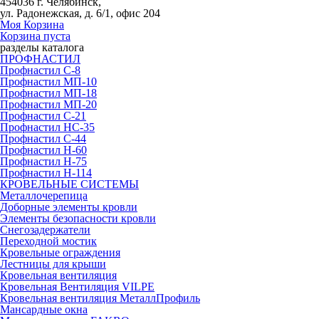
454036 г. Челябинск,
ул. Радонежская, д. 6/1, офис 204
Моя Корзина
Корзина пуста
разделы каталога
ПРОФНАСТИЛ
Профнастил С-8
Профнастил МП-10
Профнастил МП-18
Профнастил МП-20
Профнастил С-21
Профнастил НС-35
Профнастил С-44
Профнастил Н-60
Профнастил Н-75
Профнастил Н-114
КРОВЕЛЬНЫЕ СИСТЕМЫ
Металлочерепица
Доборные элементы кровли
Элементы безопасности кровли
Снегозадержатели
Переходной мостик
Кровельные ограждения
Лестницы для крыши
Кровельная вентиляция
Кровельная Вентиляция VILPE
Кровельная вентиляция МеталлПрофиль
Мансардные окна