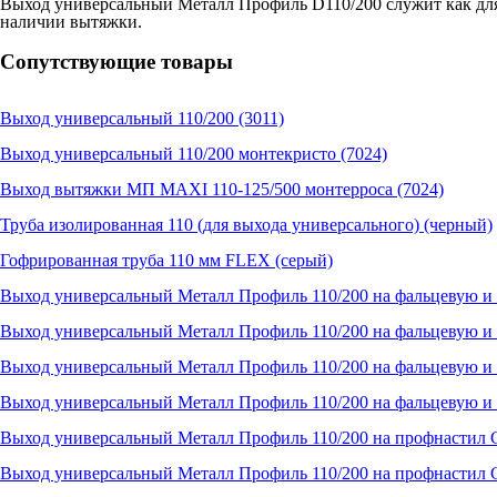
Выход универсальный Металл Профиль D110/200 служит как для 
наличии вытяжки.
Сопутствующие товары
Выход универсальный 110/200 (3011)
Выход универсальный 110/200 монтекристо (7024)
Выход вытяжки МП MAXI 110-125/500 монтерроса (7024)
Труба изолированная 110 (для выхода универсального) (черный)
Гофрированная труба 110 мм FLEX (серый)
Выход универсальный Металл Профиль 110/200 на фальцевую и
Выход универсальный Металл Профиль 110/200 на фальцевую и
Выход универсальный Металл Профиль 110/200 на фальцевую и
Выход универсальный Металл Профиль 110/200 на фальцевую и
Выход универсальный Металл Профиль 110/200 на профнастил С
Выход универсальный Металл Профиль 110/200 на профнастил С