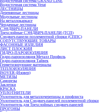
Водосточная система GRAND LINE
Водосточная система Verat
ЛЕСТНИЦЫ
Деревянные лестницы
Модульные лестницы
На металлокаркасе
Чердачные лестницы
СЭНДВИЧ-ПАНЕЛИ
Трехслойные СЭНДВИЧ-ПАНЕЛИ (ТСП)
Сэндвич-панели поэлементной сборки (СППС)
СОПУТСТВУЮЩИЕ ТОВАРЫ
ФАСОННЫЕ ИЗДЕЛИЯ
ЛИСТ ПЛОСКИЙ
ГИДРО-ПАРОИЗОЛЯЦИЯ
Гидро-пароизоляция Металл Профиль
Гидро-пароизоляция Тайвек
Герметизирующие материалы
ТЕПЛОИЗОЛЯЦИЯ
ISOVER (Изовер)
МЕТИЗЫ
Саморезы
Заклепки
КРАСКА
УПЛОТНИТЕЛИ
Уплотнитель для металлочерепицы и профлиста
Уплотнитель для Сэндвич-панелей поэлементной сборки
Уплотнитель для Трехслойных сэндвич-панелей
ПРОГОНЫ