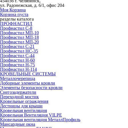
454036 г. Челябинск,
ул. Радонежская, д. 6/1, офис 204
Моя Корзина
Корзина пуста
разделы каталога
ПРОФНАСТИЛ
Профнастил С-8
Профнастил МП-10
Профнастил МП-18
Профнастил МП-20
Профнастил С-21
Профнастил НС-35
Профнастил С-44
Профнастил Н-60
Профнастил Н-75
Профнастил Н-114
КРОВЕЛЬНЫЕ СИСТЕМЫ
Металлочерепица
Доборные элементы кровли
Элементы безопасности кровли
Снегозадержатели
Переходной мостик
Кровельные ограждения
Лестницы для крыши
Кровельная вентиляция
Кровельная Вентиляция VILPE
Кровельная вентиляция МеталлПрофиль
Мансардные окна